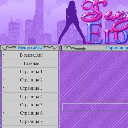
Меню сайта
Горячая д
В закладки!
Главная
Страница 1
Страница 2
Страница 3
Страница 4
Страница 5
Страница 6
Страница 7